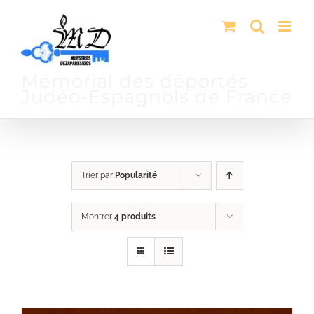
Passer
au
contenu
Mémorial des déportés
Judéo-Espagnols de France
Trier par
Popularité
Montrer
4 produits