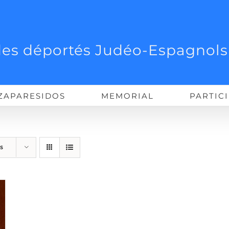
es déportés Judéo-Espagnols
ZAPARESIDOS
MEMORIAL
PARTIC
s