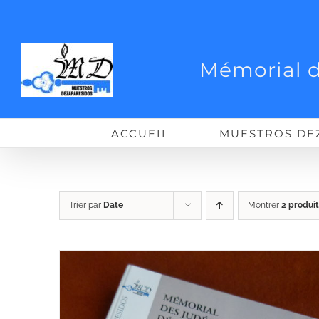
Passer
au
contenu
Mémorial d
ACCUEIL
MUESTROS DE
Trier par
Date
Montrer
2 produit