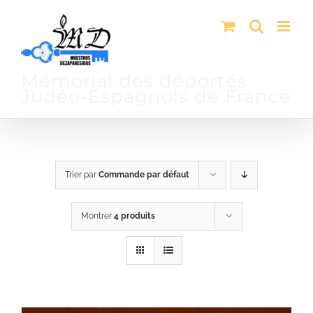
Passer
au
contenu
Mémorial des déportés
Judéo-Espagnols de France
Trier par
Commande par défaut
Montrer
4 produits