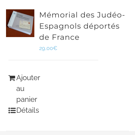
Mémorial des Judéo-
Espagnols déportés
de France
29,00
€
Ajouter
au
panier
Détails