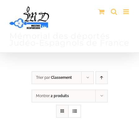
Passer
au
contenu
Mémorial des déportés
Judéo-Espagnols de France
Trier par
Classement
Montrer
2 produits