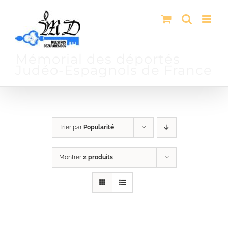
Passer
au
contenu
Mémorial des déportés
Judéo-Espagnols de France
Trier par
Popularité
Montrer
2 produits