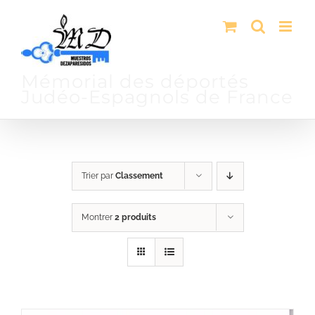
Passer
au
contenu
Mémorial des déportés
Judéo-Espagnols de France
Trier par
Classement
Montrer
2 produits