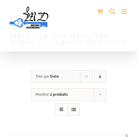
Passer
au
contenu
Mémorial des déportés
Judéo-Espagnols de France
Trier par
Date
Montrer
2 produits