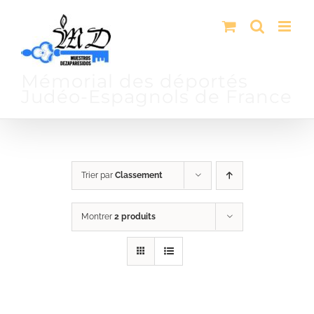
Passer
au
contenu
Mémorial des déportés
Judéo-Espagnols de France
Trier par
Classement
Montrer
2 produits