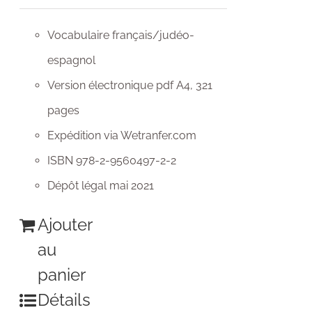
Vocabulaire français/judéo-
espagnol
Version électronique pdf A4, 321
pages
Expédition via Wetranfer.com
ISBN 978-2-9560497-2-2
Dépôt légal mai 2021
Ajouter
au
panier
Détails