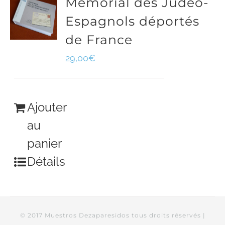
Mémorial des Judéo-
Espagnols déportés
de France
29,00
€
Ajouter
au
panier
Détails
© 2017 Muestros Dezaparesidos tous droits réservés |