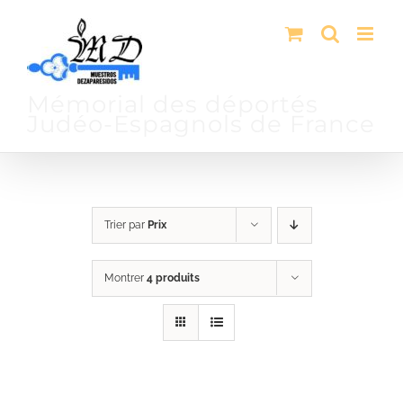
Passer
au
contenu
Mémorial des déportés
Judéo-Espagnols de France
Trier par
Prix
Montrer
4 produits