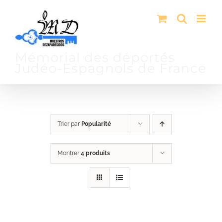
Passer
au
contenu
Mémorial des déportés
Judéo-Espagnols de France
Trier par
Popularité
Montrer
4 produits