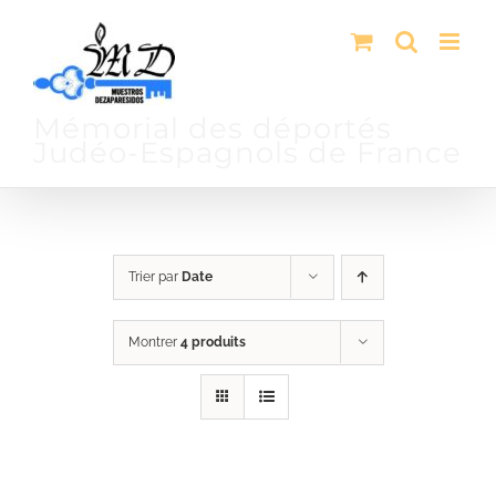
Passer
au
contenu
Mémorial des déportés
Judéo-Espagnols de France
Trier par
Date
Montrer
4 produits