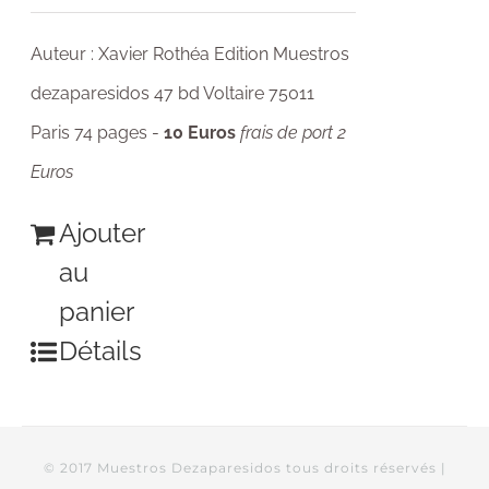
Auteur : Xavier Rothéa Edition Muestros
dezaparesidos 47 bd Voltaire 75011
Paris 74 pages -
10 Euros
frais de port 2
Euros
Ajouter
au
panier
Détails
© 2017 Muestros Dezaparesidos tous droits réservés |