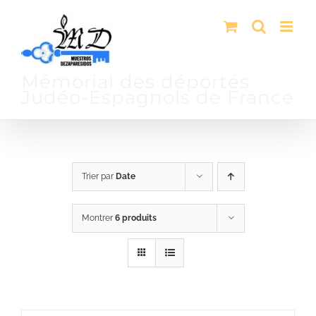
Passer
au
contenu
Mémorial des déportés
Judéo-Espagnols de France
Trier par
Date
Montrer
6 produits