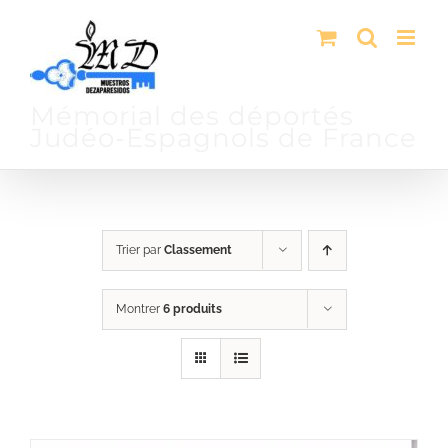
Passer
au
contenu
Mémorial des déportés
Judéo-Espagnols de France
Trier par
Classement
Montrer
6 produits