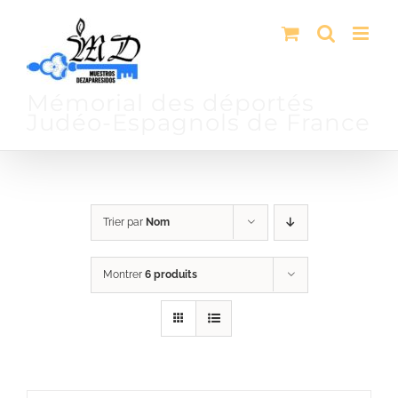
Passer
au
contenu
Mémorial des déportés
Judéo-Espagnols de France
Trier par
Nom
Montrer
6 produits