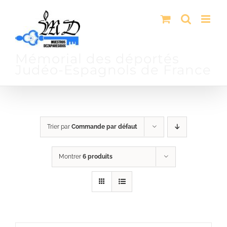
Passer
au
contenu
Mémorial des déportés
Judéo-Espagnols de France
Trier par
Commande par défaut
Montrer
6 produits