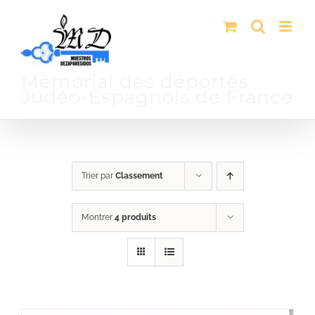
Passer
au
contenu
Mémorial des déportés
Judéo-Espagnols de France
Trier par
Classement
Montrer
4 produits