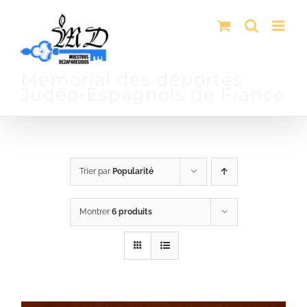
Passer
au
contenu
Mémorial des déportés
Judéo-Espagnols de France
Trier par
Popularité
Montrer
6 produits