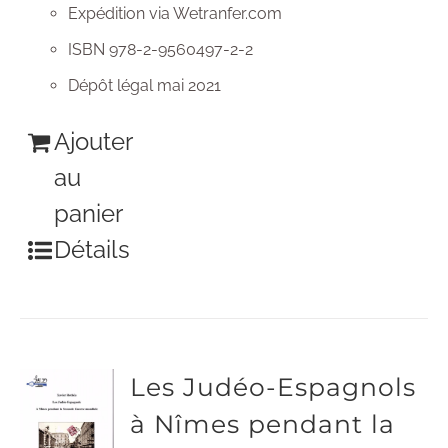
Expédition via Wetranfer.com
ISBN 978-2-9560497-2-2
Dépôt légal mai 2021
Ajouter
au
panier
Détails
Les Judéo-Espagnols
à Nîmes pendant la