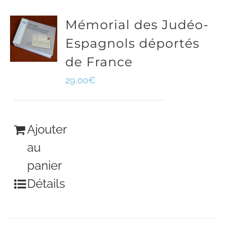
Mémorial des Judéo-
Espagnols déportés
de France
29,00
€
Ajouter
au
panier
Détails