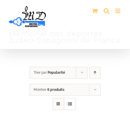
Passer
au
contenu
Mémorial des déportés
Judéo-Espagnols de France
Trier par
Popularité
Montrer
6 produits