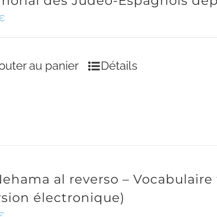
orial des Judéo-Espagnols dép
€
outer au panier
Détails
Nehama al reverso – Vocabulaire
rsion électronique)
€