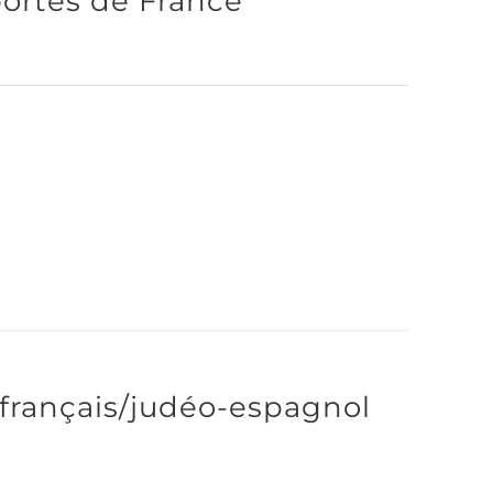
ortés de France
 français/judéo-espagnol