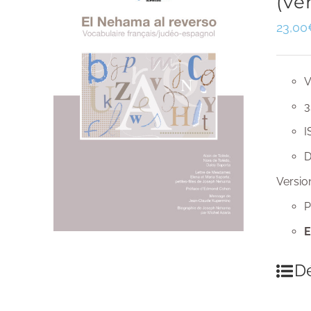
(ve
23,00
V
3
I
D
Versio
P
E
Dé