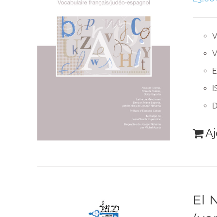
V
V
E
I
D
Aj
El 