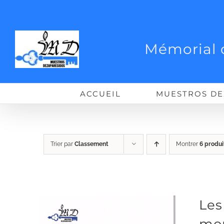
Passer
au
contenu
Mémorial 
ACCUEIL
MUESTROS DE
Trier par
Classement
Montrer
6 produi
Les