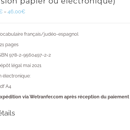
rsion papier ou électronique)
€
46,00
€
–
ocabulaire français/judéo-espagnol
21 pages
SBN 978-2-9560497-2-2
épôt légal mai 2021
n électronique:
df A4
xpédition via Wetranfer.com après réception du paiement
tails