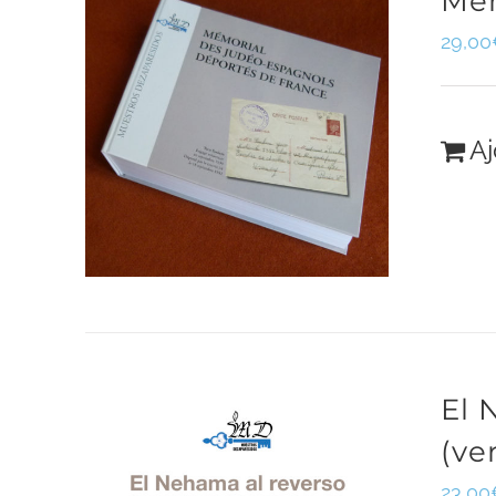
Mém
29,00
Aj
El 
(ve
23,00