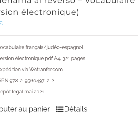
Nehama al reverso – Vocabulaire
rsion électronique)
€
ocabulaire français/judéo-espagnol
ersion électronique pdf A4, 321 pages
xpédition via Wetranfer.com
SBN 978-2-9560497-2-2
épôt légal mai 2021
outer au panier
Détails