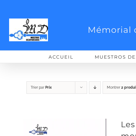
Passer
au
contenu
Mémorial 
ACCUEIL
MUESTROS DE
Trier par
Prix
Montrer
2 produi
Les