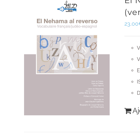
El 
(ve
23,00
V
V
E
I
D
Aj