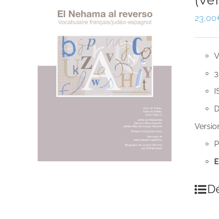
(ve
23,00
V
3
I
D
Versio
P
E
Dé