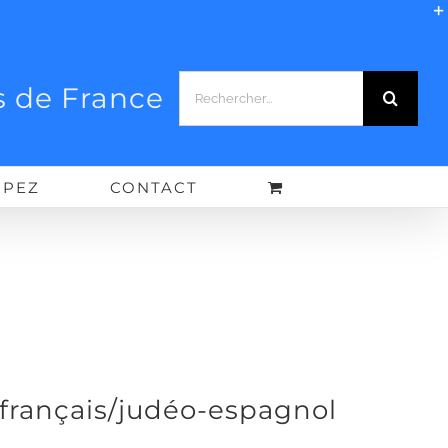
Rechercher:
 de France
IPEZ
CONTACT
 français/judéo-espagnol