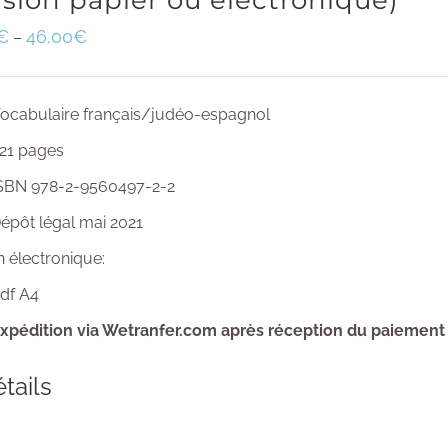
rsion papier ou électronique)
€
46,00
€
–
ocabulaire français/judéo-espagnol
21 pages
SBN 978-2-9560497-2-2
épôt légal mai 2021
n électronique:
df A4
xpédition via Wetranfer.com après réception du paiement
tails