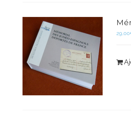
Mém
29,00
Aj