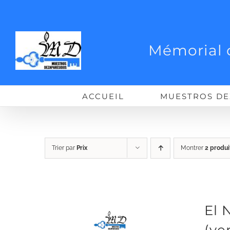
Passer
au
contenu
Mémorial 
ACCUEIL
MUESTROS DE
Trier par
Prix
Montrer
2 produi
El 