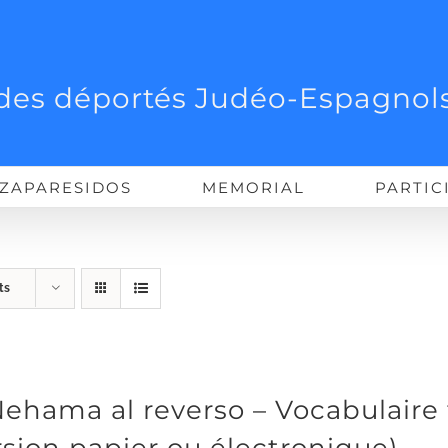
des déportés Judéo-Espagnols
ZAPARESIDOS
MEMORIAL
PARTIC
ts
Nehama al reverso – Vocabulaire