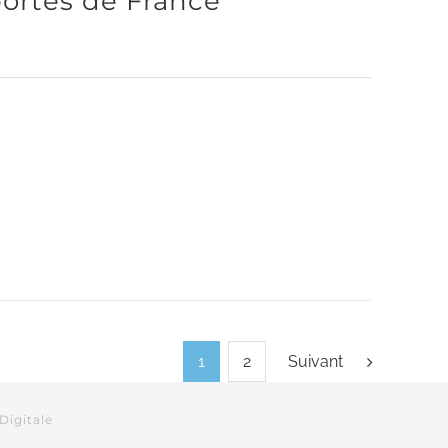
ortés de France
1
2
Suivant
Digitale