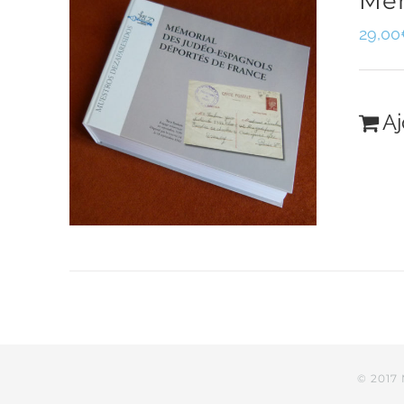
Mém
29,00
Aj
© 2017 