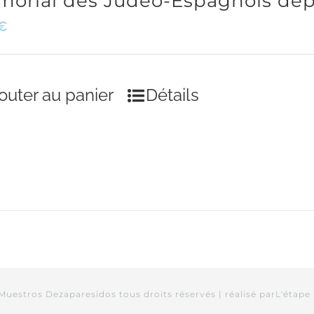
orial des Judéo-Espagnols dép
€
outer au panier
Détails
Muestros Dezaparesidos tous droits réservés | réalisé par
L'étape 