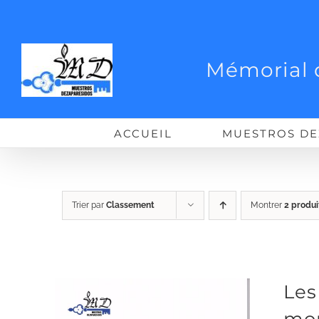
Passer
au
contenu
Mémorial 
ACCUEIL
MUESTROS DE
Trier par
Classement
Montrer
2 produi
Les