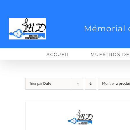
Passer
au
contenu
Mémorial 
ACCUEIL
MUESTROS DE
Trier par
Date
Montrer
2 produi