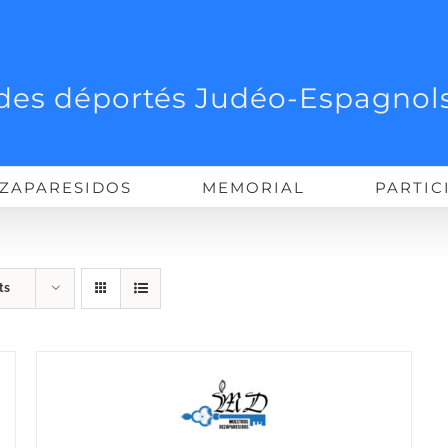
des déportés Judéo-Espagnols
ZAPARESIDOS
MEMORIAL
PARTIC
ts