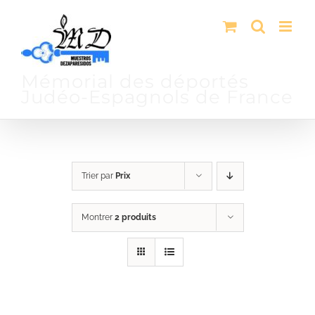
Passer
au
contenu
Mémorial des déportés
Judéo-Espagnols de France
Trier par
Prix
Montrer
2 produits