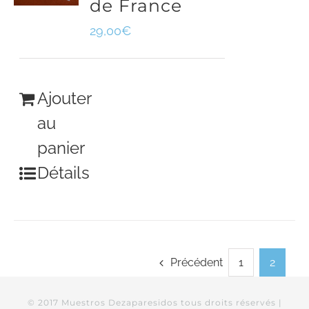
de France
29,00
€
Ajouter
au
panier
Détails
Précédent
1
2
© 2017 Muestros Dezaparesidos tous droits réservés |