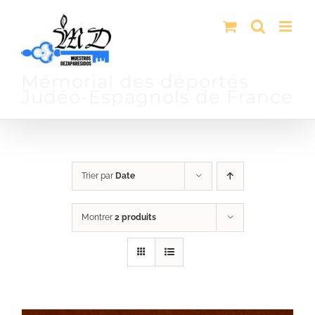
Passer
au
contenu
Mémorial des déportés
Judéo-Espagnols de France
Trier par
Date
Montrer
2 produits