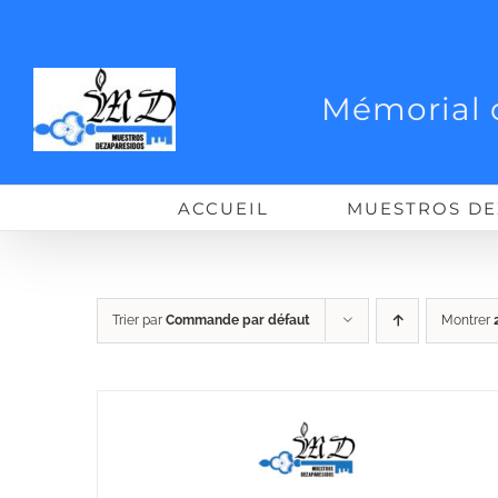
Passer
au
contenu
Mémorial 
ACCUEIL
MUESTROS DE
Trier par
Commande par défaut
Montrer