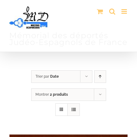
Passer
au
contenu
Mémorial des déportés
Judéo-Espagnols de France
Trier par
Date
Montrer
2 produits