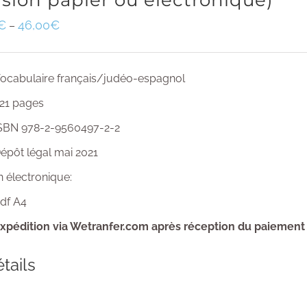
rsion papier ou électronique)
€
46,00
€
–
ocabulaire français/judéo-espagnol
21 pages
SBN 978-2-9560497-2-2
épôt légal mai 2021
n électronique:
df A4
xpédition via Wetranfer.com après réception du paiement
tails