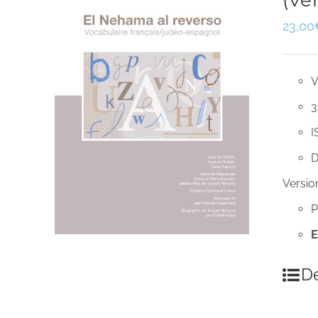
(ve
23,00
V
3
I
D
Versio
P
E
Dé