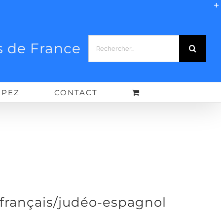
Rechercher:
 de France
IPEZ
CONTACT
 français/judéo-espagnol