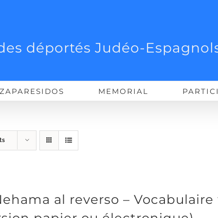
des déportés Judéo-Espagnols
ZAPARESIDOS
MEMORIAL
PARTIC
ts
Nehama al reverso – Vocabulaire