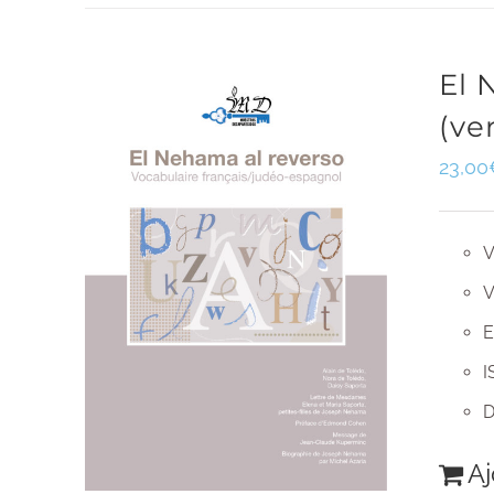
El 
(ve
23,00
V
V
E
I
D
Aj