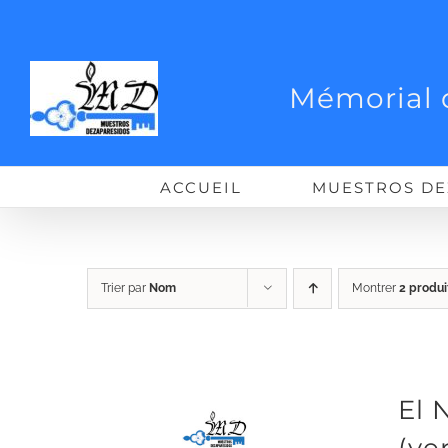
Passer
au
contenu
Mémorial 
ACCUEIL
MUESTROS DE
Trier par
Nom
Montrer
2 produi
El 