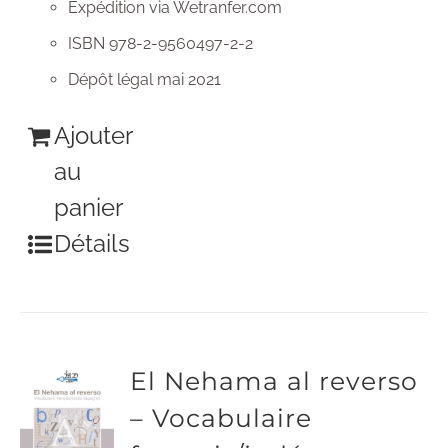
Expédition via Wetranfer.com
ISBN 978-2-9560497-2-2
Dépôt légal mai 2021
Ajouter
au
panier
Détails
El Nehama al reverso
– Vocabulaire