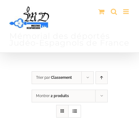
Passer
au
contenu
Mémorial des déportés
Judéo-Espagnols de France
Trier par
Classement
Montrer
2 produits