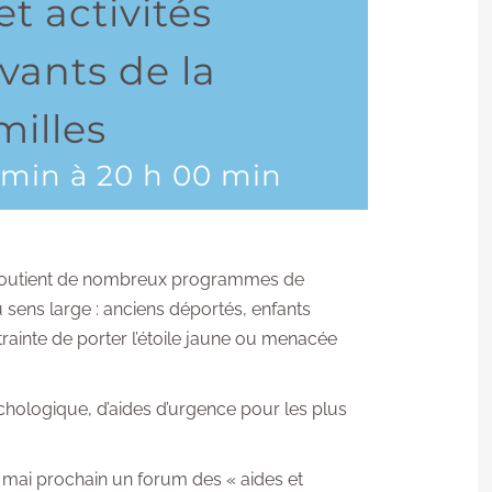
t activités
vants de la
milles
 min
à
20 h 00 min
outient de nombreux programmes de
u sens large : anciens déportés, enfants
rainte de porter l’étoile jaune ou menacée
sychologique, d’aides d’urgence pour les plus
9 mai prochain un forum des « aides et