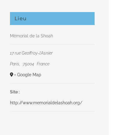
Lieu
Mémorial de la Shoah
17 rue Geoffroy-l’Asnier
Paris
,
75004
France
+ Google Map
Site :
http://www.memorialdelashoah.org/