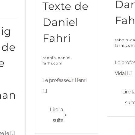
Dan
Texte de
Fah
Daniel
ig
Fahri
rabbin-da
 de
farhi.com
rabbin-daniel-
le
Le profe
farhi.com
Vidal […]
Le professeur Henri
[…]
man
Lire l
suit
Lire la
suite
é le […]