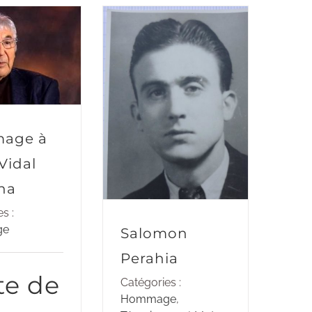
age à
Vidal
ha
s :
ge
Salomon
Perahia
te de
Catégories :
Hommage
,