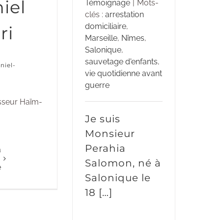
iel
Témoignage
|
Mots-
clés :
arrestation
domiciliaire
,
ri
Marseille
,
Nîmes
,
Salonique
,
sauvetage d'enfants
,
niel-
vie quotidienne avant
guerre
sseur Haïm-
Je suis
Monsieur
Perahia
a
Salomon, né à
e
Salonique le
18 […]