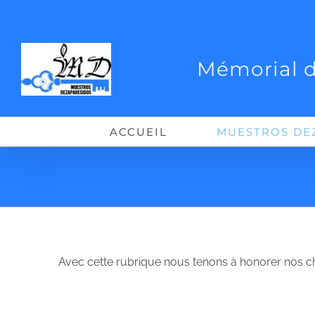
Passer
au
contenu
Mémorial d
ACCUEIL
MUESTROS DE
Avec cette rubrique nous tenons à honorer nos cher