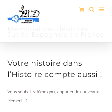
Passer
au
contenu
Mémorial des déportés
Judéo-Espagnols de France
Votre histoire dans
l’Histoire compte aussi !
Vous souhaitez témoigner, apporter de nouveaux
éléments ?