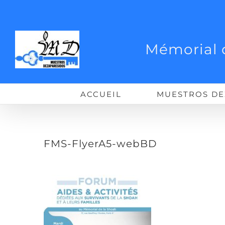
Passer
au
contenu
Mémorial 
ACCUEIL
MUESTROS DE
FMS-FlyerA5-webBD