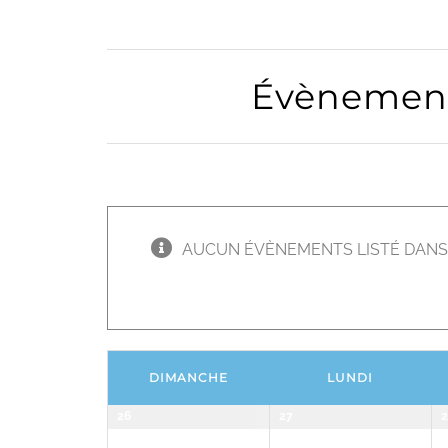
Évènements
de
Évènement
vues
Évènements
AUCUN ÉVÈNEMENTS LISTÉ DANS L
Calendrier
DIMANCHE
LUNDI
de
26
27
2
Calendrier