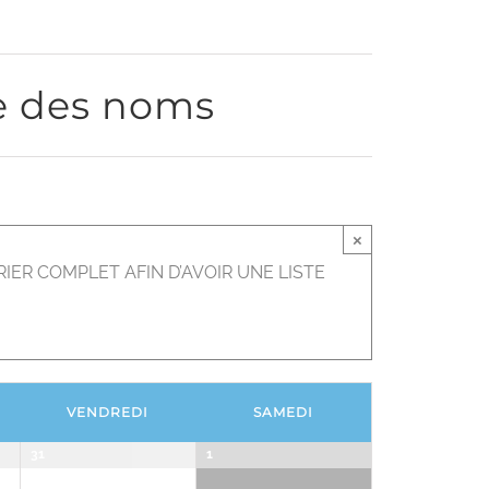
évènement
e des noms
×
ER COMPLET AFIN D’AVOIR UNE LISTE
VENDREDI
SAMEDI
31
1