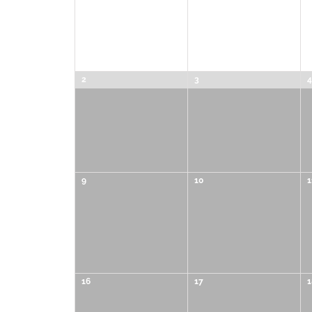
de
Évènements
Évènements
2
3
4
9
10
1
16
17
1