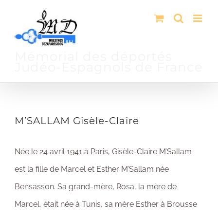
Passer
au
contenu
Mémorial des déportés
Judéo-Espagnols de France
M’SALLAM Gisèle-Claire
Née le 24 avril 1941 à Paris, Gisèle-Claire M’Sallam
est la fille de Marcel et Esther M’Sallam née
Bensasson. Sa grand-mère, Rosa, la mère de
Marcel, était née à Tunis, sa mère Esther à Brousse