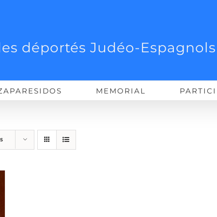
es déportés Judéo-Espagnols
ZAPARESIDOS
MEMORIAL
PARTIC
s