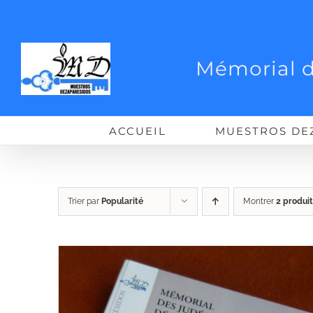
Passer
au
contenu
Mémorial d
ACCUEIL
MUESTROS DE
Trier par
Popularité
Montrer
2 produit