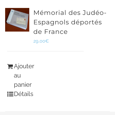
Mémorial des Judéo-
Espagnols déportés
de France
29,00
€
Ajouter
au
panier
Détails