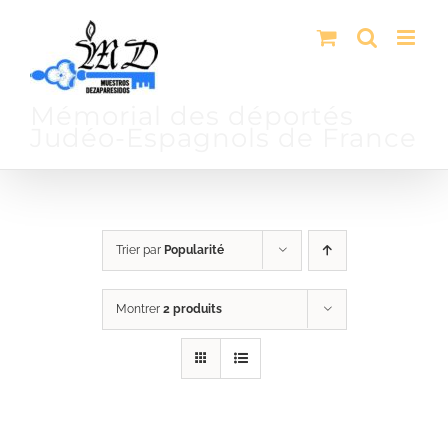
Passer
au
contenu
Mémorial des déportés
Judéo-Espagnols de France
Trier par
Popularité
Montrer
2 produits