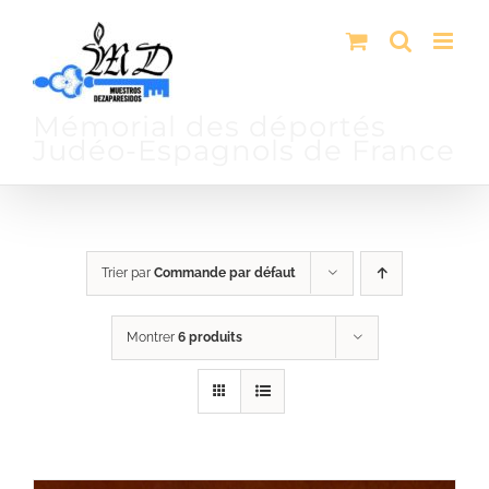
Passer
au
contenu
Mémorial des déportés
Judéo-Espagnols de France
Trier par
Commande par défaut
Montrer
6 produits