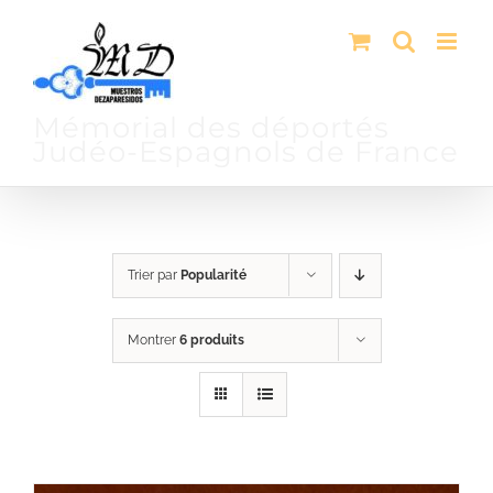
Passer
au
contenu
Mémorial des déportés
Judéo-Espagnols de France
Trier par
Popularité
Montrer
6 produits