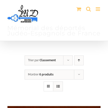
Passer
au
contenu
Mémorial des déportés
Judéo-Espagnols de France
Trier par
Classement
Montrer
6 produits