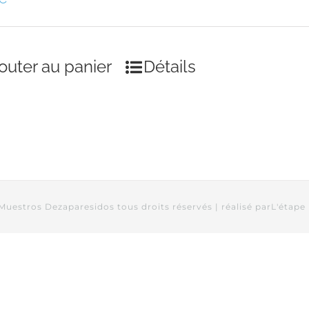
outer au panier
Détails
Muestros Dezaparesidos tous droits réservés | réalisé par
L'étape 