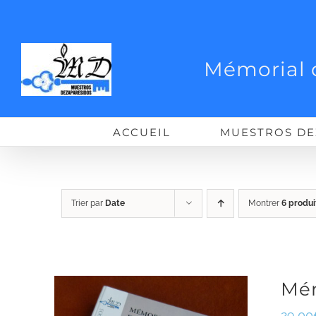
Passer
au
contenu
Mémorial 
ACCUEIL
MUESTROS DE
Trier par
Date
Montrer
6 produi
Mém
29,00