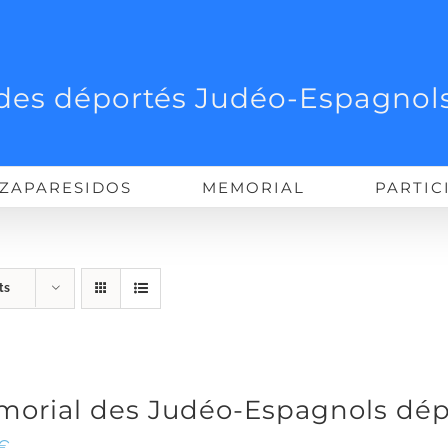
des déportés Judéo-Espagnols
ZAPARESIDOS
MEMORIAL
PARTIC
ts
orial des Judéo-Espagnols dép
€