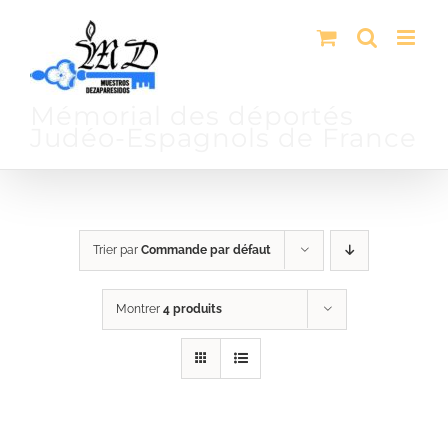
Passer
au
contenu
Mémorial des déportés
Judéo-Espagnols de France
Trier par
Commande par défaut
Montrer
4 produits