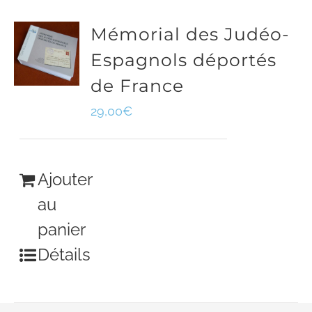
Mémorial des Judéo-
Espagnols déportés
de France
29,00
€
Ajouter
au
panier
Détails