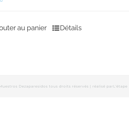
outer au panier
Détails
Muestros Dezaparesidos tous droits réservés | réalisé par
L'étape 