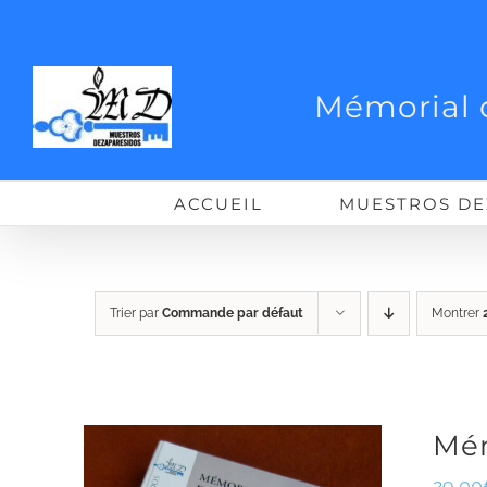
Passer
au
contenu
Mémorial 
ACCUEIL
MUESTROS DE
Trier par
Commande par défaut
Montrer
Mém
29,00