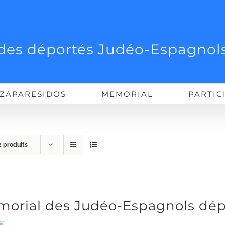
des déportés Judéo-Espagnols
ZAPARESIDOS
MEMORIAL
PARTIC
2 produits
orial des Judéo-Espagnols dép
€