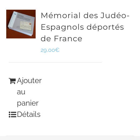
Mémorial des Judéo-
Espagnols déportés
de France
29,00
€
Ajouter
au
panier
Détails