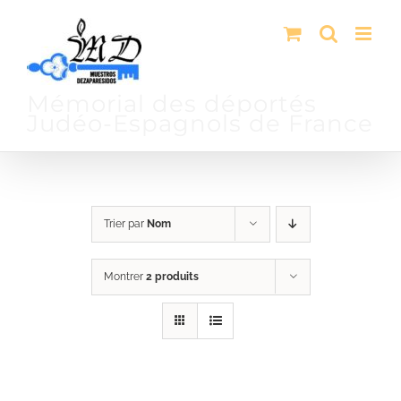
Passer
au
contenu
Mémorial des déportés
Judéo-Espagnols de France
Trier par
Nom
Montrer
2 produits