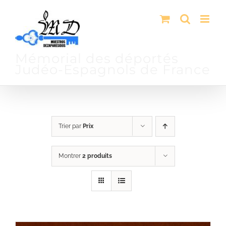
Passer
au
contenu
Mémorial des déportés
Judéo-Espagnols de France
Trier par
Prix
Montrer
2 produits