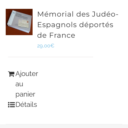
Mémorial des Judéo-
Espagnols déportés
de France
29,00
€
Ajouter
au
panier
Détails