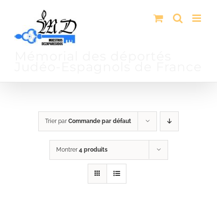
Passer
au
contenu
Mémorial des déportés
Judéo-Espagnols de France
Trier par
Commande par défaut
Montrer
4 produits