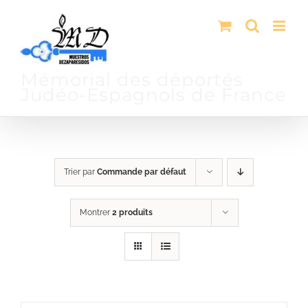
Passer
au
contenu
Mémorial des déportés
Judéo-Espagnols de France
Trier par
Commande par défaut
Montrer
2 produits