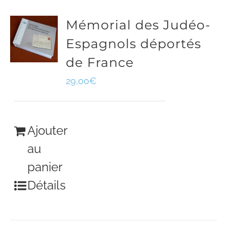
Mémorial des Judéo-
Espagnols déportés
de France
29,00
€
Ajouter
au
panier
Détails