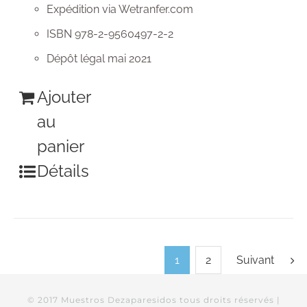
Expédition via Wetranfer.com
ISBN 978-2-9560497-2-2
Dépôt légal mai 2021
Ajouter
au
panier
Détails
1
2
Suivant
© 2017 Muestros Dezaparesidos tous droits réservés |