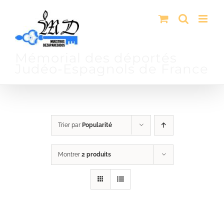
Passer
au
contenu
Mémorial des déportés
Judéo-Espagnols de France
Trier par
Popularité
Montrer
2 produits