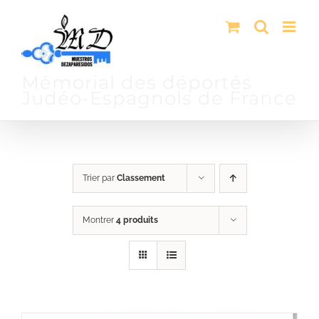
Passer
au
contenu
Mémorial des déportés
Judéo-Espagnols de France
Trier par
Classement
Montrer
4 produits