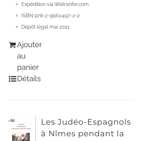
Expédition via Wetranfer.com
ISBN 978-2-9560497-2-2
Dépôt légal mai 2021
Ajouter
au
panier
Détails
Les Judéo-Espagnols
à Nîmes pendant la