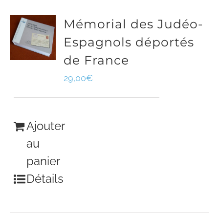
Mémorial des Judéo-
Espagnols déportés
de France
29,00
€
Ajouter
au
panier
Détails