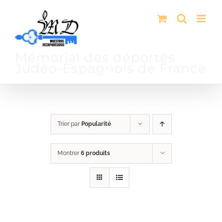
Passer
au
contenu
Mémorial des déportés
Judéo-Espagnols de France
Trier par
Popularité
Montrer
6 produits